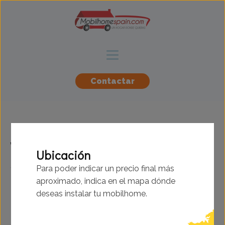
Contactar
Willerby - Rio -
Ubicación
10.67x3.66m - 2
Para poder indicar un precio final más
aproximado, indica en el mapa dónde
habitaciones - SC9236
deseas instalar tu mobilhome.