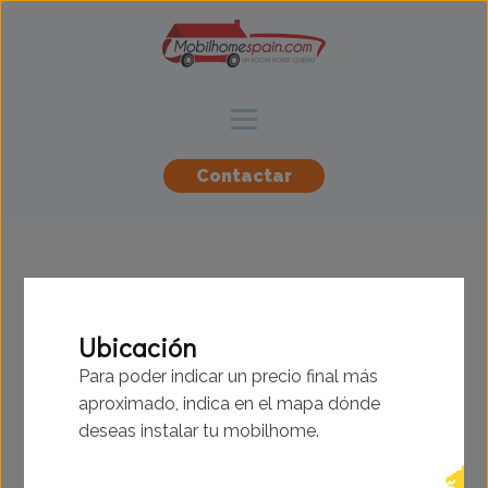
Contactar
Delta - Santana -
Ubicación
9.14x3.66m - 2
Para poder indicar un precio final más
habitaciones - SC9216
aproximado, indica en el mapa dónde
deseas instalar tu mobilhome.