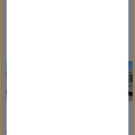
Caravanas Similares
Atlas - Prelude -
9.75x3.66m - 2
habitaciones -
ABI - Vista
SC9175