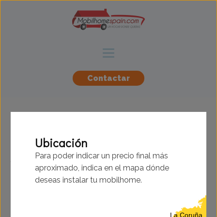
Contactar
BK - Brookwood -
Ubicación
Para poder indicar un precio final más
10.67x3.66m - 2
aproximado, indica en el mapa dónde
habitaciones - SC9161
deseas instalar tu mobilhome.
La Coruña