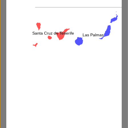
Más información
Santa Cruz de Tenerife
Las Palmas
He leído y acepto la
política de privacidad
.
3 por dos=
Descripción