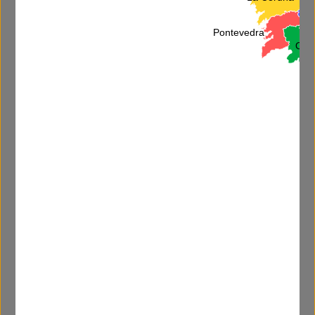
L
Pontevedra
Ore