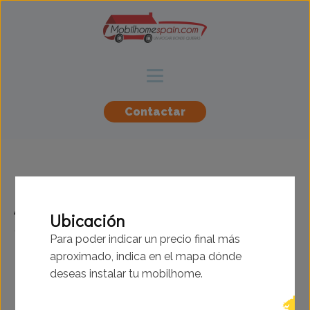
Contactar
Atlas - Hollington -
Ubicación
10.67x3.66m - 2
Para poder indicar un precio final más
habitaciones - SC9314
aproximado, indica en el mapa dónde
deseas instalar tu mobilhome.