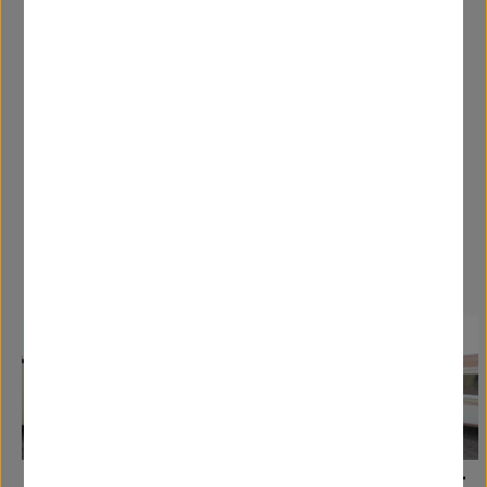
y un amplio dormitorio doble. Una excelente
caravana 2025.
Caravanas Similares
Galaxy - Impress -