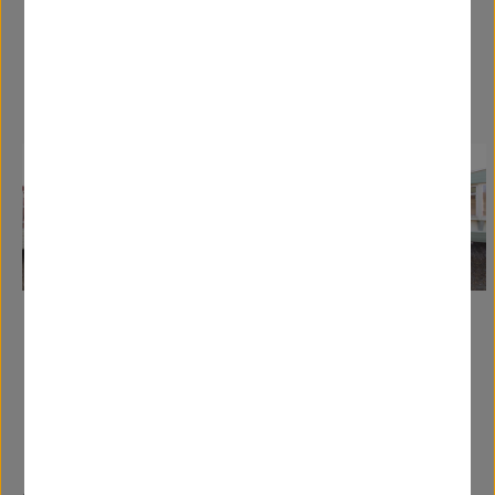
Caravanas Similares
Tudor - Olympia -
10.67x3.66m - 2
habitaciones -
SC8955
SC8955
Tudor Olympia
Tamaño:
10.67 x 3.66 m.
Atlas - Chorus -