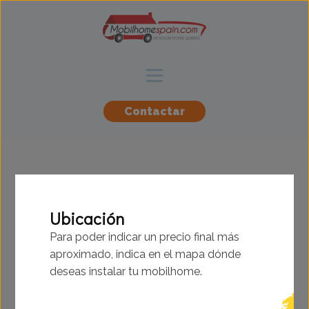
Contactar
BK - Sherbourne -
Ubicación
11.58x3.66m - 2
Para poder indicar un precio final más
habitaciones - SC9292
aproximado, indica en el mapa dónde
deseas instalar tu mobilhome.