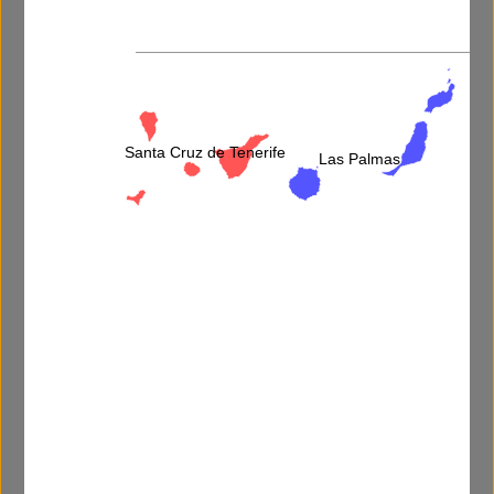
Más información
Santa Cruz de Tenerife
Las Palmas
He leído y acepto la
política de privacidad
.
3 por dos=
Descripción