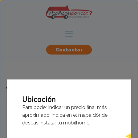
Contactar
Willerby - Rio -
Ubicación
10.67x3.66m - 3
Para poder indicar un precio final más
habitaciones - SC9391
aproximado, indica en el mapa dónde
deseas instalar tu mobilhome.