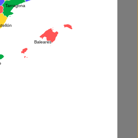
nt10/web67/web/wp-
Tarragona
en/component-
/classes/code-
al()'d code
on line
40
tellón
rby
Baleares
x3.66m
e
enta tal como se muestra
ecio que mostrado es aproximado. Para
r el precio exacto,
póngase en contacto
sotros