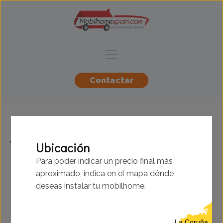
Contactar
Willerby - Aspen -
Ubicación
11.28x3.66m - 3
Para poder indicar un precio final más
aproximado, indica en el mapa dónde
habitaciones - SC9358
deseas instalar tu mobilhome.
La Coruña