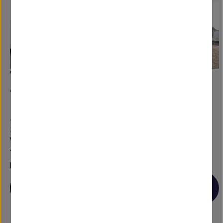
Willerby - Rio Gold
Atlas - Mirage -
- 10.67x3.66m - 3
10.67x3.05m - 3
habitaciones -
habitaciones -
SC9411
SC9069
SC9411
SC9069
Willerby Rio Gold
Atlas Mirage
Tamaño:
10.67 x 3.66 m.
Tamaño:
10.67 x 3.05 m.
Dormitorios:
3
Dormitorios:
3
Ver
Ver
detalles
detalles