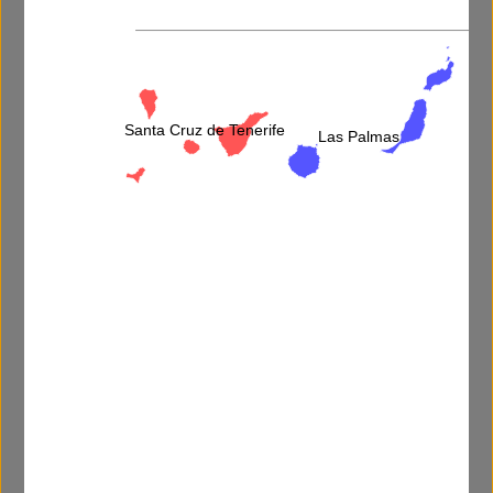
Más información
Santa Cruz de Tenerife
Las Palmas
He leído y acepto la
política de privacidad
.
5 menos uno=
Descripción