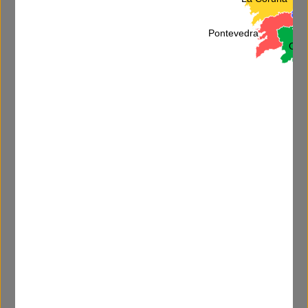
L
Pontevedra
Ore