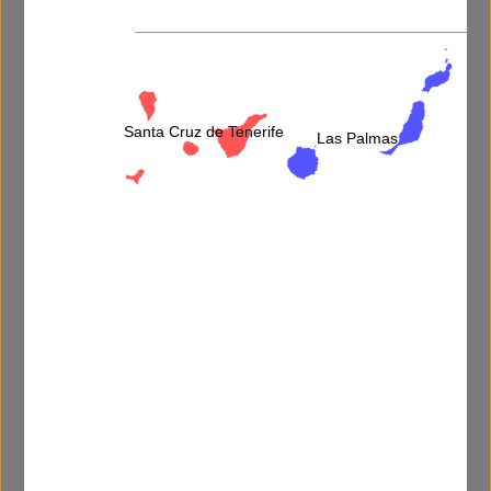
Más información
Santa Cruz de Tenerife
Las Palmas
He leído y acepto la
política de privacidad
.
5 menos uno=
Descripción