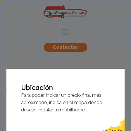
Contactar
ABI - Montrose -
Ubicación
10.67x3.66m - 3
Para poder indicar un precio final más
aproximado, indica en el mapa dónde
habitaciones - SC9229
deseas instalar tu mobilhome.
La Coruña