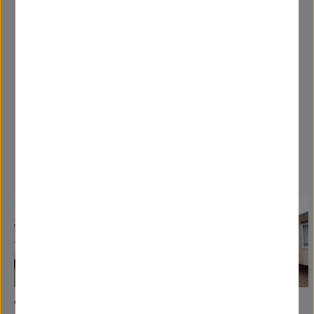
y una habitación principal. Una caravana del año
1998.
Caravanas Similares
ABI - Phoenix King