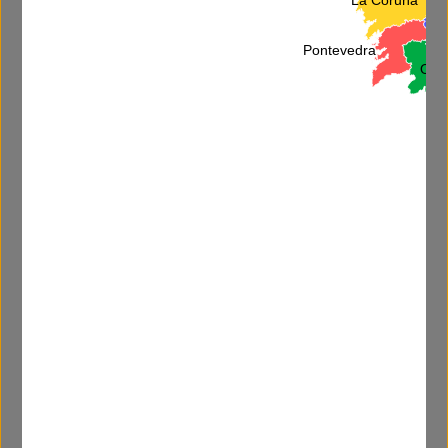
L
Pontevedra
Ore