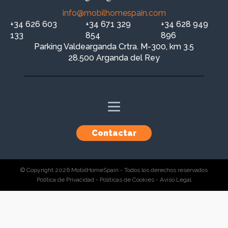
info@mobilhomespain.com
+34 626 603
+34 671 329
+34 628 949
133
854
896
Parking Valdearganda Crtra. M-300, km 3.5
28.500 Arganda del Rey
Contactar
© Copyright 2026 MobilHomeSpain - Todos los derechos reservados
Política de Privacidad - Políticas de Cookies - Aviso Legal